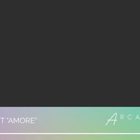
RT "AMORE"