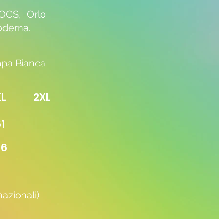
 OCS, Orlo
moderna.
pa Bianca
 2XL
 61
 76
azionali)