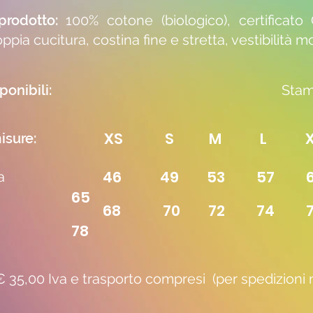
 prodotto:
100% cotone (biologico), certificato
oppia cucitura, costina fine e stretta, vestibilità 
ponibili:
Stam
XS S M L XL
isure:
46 49 53 57
a
65
68 70 72 74
78
 35,00 Iva e trasporto compresi (per spedizioni n