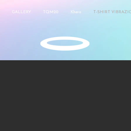
GALLERY
TQM20
Khero
T-SHIRT VIBRAZI