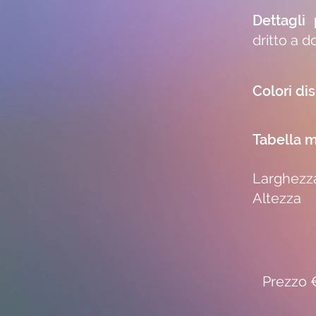
Dettagli
dritto a d
Colori dis
Tabella m
Larghezz
Altezza
Prezzo €